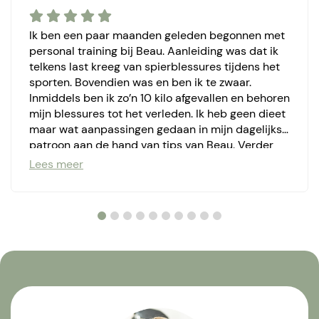
Ik ben een paar maanden geleden begonnen met
personal training bij Beau. Aanleiding was dat ik
telkens last kreeg van spierblessures tijdens het
sporten. Bovendien was en ben ik te zwaar.
Inmiddels ben ik zo’n 10 kilo afgevallen en behoren
mijn blessures tot het verleden. Ik heb geen dieet
maar wat aanpassingen gedaan in mijn dagelijks
patroon aan de hand van tips van Beau. Verder
iedere week rekken en strekken en krachttraining
Lees meer
zonder te veel te gaan forceren. Behoorlijke
progressie gemaakt, tot nog toe dik tevreden dus.