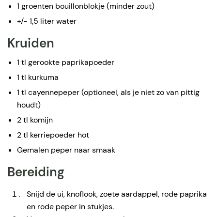
1 groenten bouillonblokje (minder zout)
+/- 1,5 liter water
Kruiden
1 tl gerookte paprikapoeder
1 tl kurkuma
1 tl cayennepeper (optioneel, als je niet zo van pittig
houdt)
2 tl komijn
2 tl kerriepoeder hot
Gemalen peper naar smaak
Bereiding
Snijd de ui, knoflook, zoete aardappel, rode paprika
en rode peper in stukjes.