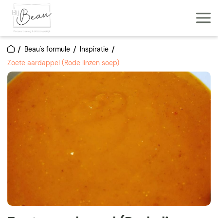
Beau's formule
Inspiratie
Zoete aardappel (Rode linzen soep)